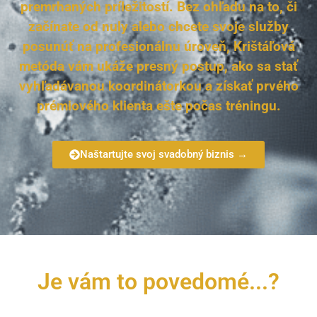
premrhaných príležitostí. Bez ohľadu na to, či
začínate od nuly alebo chcete svoje služby
posunúť na profesionálnu úroveň, Krištáľová
metóda vám ukáže presný postup, ako sa stať
vyhľadávanou koordinátorkou a získať prvého
prémiového klienta ešte počas tréningu.
Naštartujte svoj svadobný biznis →
Je vám to povedomé...?