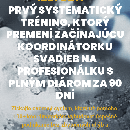
PRVÝ SYSTEMATICKÝ
TRÉNING, KTORÝ
PREMENÍ ZAČÍNAJÚCU
KOORDINÁTORKU
SVADIEB NA
PROFESIONÁLKU S
PLNÝM DIÁROM ZA 90
DNÍ
Získajte overený systém, ktorý už pomohol
100+ koordinátorkám vybudovať úspešné
podnikanie bez zbytočných chýb a