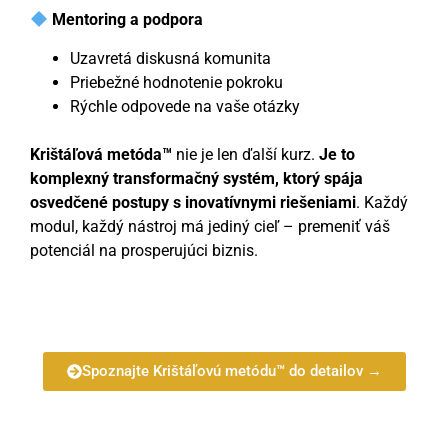
Mentoring a podpora
Uzavretá diskusná komunita
Priebežné hodnotenie pokroku
Rýchle odpovede na vaše otázky
Krištáľová metóda™
nie je len ďalší kurz.
Je to
komplexný transformačný systém, ktorý spája
osvedčené postupy s inovatívnymi riešeniami
. Každý
modul, každý nástroj má jediný cieľ – premeniť váš
potenciál na prosperujúci biznis.
Spoznajte Krištáľovú metódu™ do detailov →