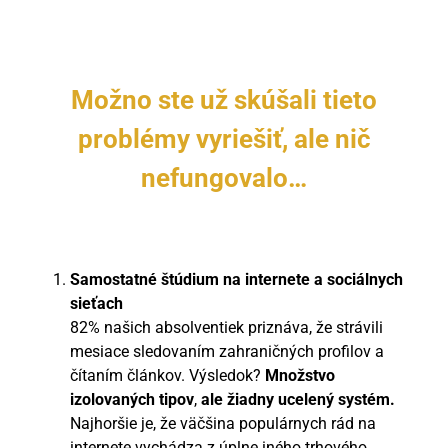
Možno ste už skúšali tieto
problémy vyriešiť, ale nič
nefungovalo…
Samostatné štúdium na internete a sociálnych
sieťach
82% našich absolventiek priznáva, že strávili
mesiace sledovaním zahraničných profilov a
čítaním článkov. Výsledok?
Množstvo
izolovaných tipov
,
ale žiadny ucelený systém.
Najhoršie je, že väčšina populárnych rád na
internete vychádza z úplne iného trhového