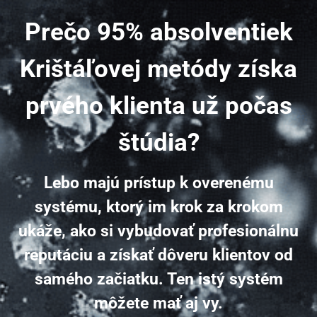
Prečo 95% absolventiek
Krištáľovej metódy získa
prvého klienta už počas
štúdia?
Lebo majú prístup k overenému
systému, ktorý im krok za krokom
ukáže, ako si vybudovať profesionálnu
reputáciu a získať dôveru klientov od
samého začiatku.
Ten istý systém
môžete mať aj vy.