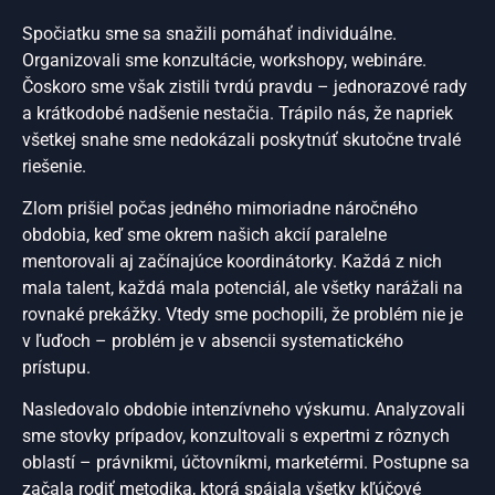
Spočiatku sme sa snažili pomáhať individuálne.
Organizovali sme konzultácie, workshopy, webináre.
Čoskoro sme však zistili tvrdú pravdu – jednorazové rady
a krátkodobé nadšenie nestačia. Trápilo nás, že napriek
všetkej snahe sme nedokázali poskytnúť skutočne trvalé
riešenie.
Zlom prišiel počas jedného mimoriadne náročného
obdobia, keď sme okrem našich akcií paralelne
mentorovali aj začínajúce koordinátorky. Každá z nich
mala talent, každá mala potenciál, ale všetky narážali na
rovnaké prekážky. Vtedy sme pochopili, že problém nie je
v ľuďoch – problém je v absencii systematického
prístupu.
Nasledovalo obdobie intenzívneho výskumu. Analyzovali
sme stovky prípadov, konzultovali s expertmi z rôznych
oblastí – právnikmi, účtovníkmi, marketérmi. Postupne sa
začala rodiť metodika, ktorá spájala všetky kľúčové