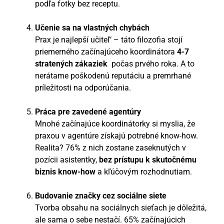
podľa fotky bez receptu.
Učenie sa na vlastných chybách
Prax je najlepší učiteľ‘ – táto filozofia stojí
priemerného začínajúceho koordinátora
4-7
stratených zákaziek
počas prvého roka. A to
nerátame poškodenú reputáciu a premrhané
príležitosti na odporúčania.
Práca pre zavedené agentúry
Mnohé začínajúce koordinátorky si myslia, že
praxou v agentúre získajú potrebné know-how.
Realita? 76% z nich zostane zaseknutých v
pozícii asistentky,
bez prístupu k skutočnému
biznis know-how
a kľúčovým rozhodnutiam.
Budovanie značky cez sociálne siete
Tvorba obsahu na sociálnych sieťach je dôležitá,
ale sama o sebe nestačí. 65% začínajúcich