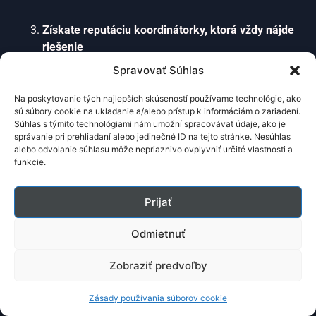
Získate reputáciu koordinátorky, ktorá vždy nájde
riešenie
Vďaka prepracovanému krízovému managementu
Spravovať Súhlas
budete pripravená na každú situáciu. Žiadne
prekvapenie vás nevyvedie z miery – a práve táto
Na poskytovanie tých najlepších skúseností používame technológie, ako
sú súbory cookie na ukladanie a/alebo prístup k informáciám o zariadení.
profesionálna istota sa stane vašou najsilnejšou
Súhlas s týmito technológiami nám umožní spracovávať údaje, ako je
konkurenčnou výhodou.
správanie pri prehliadaní alebo jedinečné ID na tejto stránke. Nesúhlas
alebo odvolanie súhlasu môže nepriaznivo ovplyvniť určité vlastnosti a
funkcie.
Prestanete strácať čas neefektívnou prácou
Zrazu zistíte, že zvládate za jeden deň to, čo vám
predtým trvalo týždeň. Naše automatizované
Prijať
systémy vám ušetria v priemere 37 hodín mesačne,
ktoré môžete venovať rozvoju svojho biznisu alebo
Odmietnuť
rodine.
Zobraziť predvoľby
Vaše portfólio začne priťahovať prémiových
Zásady používania súborov cookie
klientov