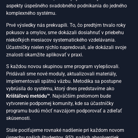
aspekty úspešného svadobného podnikania do jedného
komplexného systému.
Prvé výsledky nás prekvapili. To, čo predtým trvalo roky
pokusov a omylov, sme dokázali dosiahnuť v priebehu
niekoľkých mesiacov systematického vzdelávania.
Účastníčky nielen rýchlo napredovali, ale dokázali svoje
znalosti okamžite aplikovať v praxi.
S každou novou skupinou sme program vylepšovali.
Pridávali sme nové moduly, aktualizovali materiály,
implementovali spätnú väzbu. Metodika sa postupne
vybrúsila do systému, ktorý dnes predstavíme ako
Krištáľovú metódu™
. Najväčším prelomom bude
vytvorenie podpornej komunity, kde sa účastníčky
programu budú môcť navzájom podporovať a zdieľať
skúsenosti.
Stále pociťujeme rovnaké nadšenie pri každom novom
úspechu našich študentov. 95% našich absolventiek