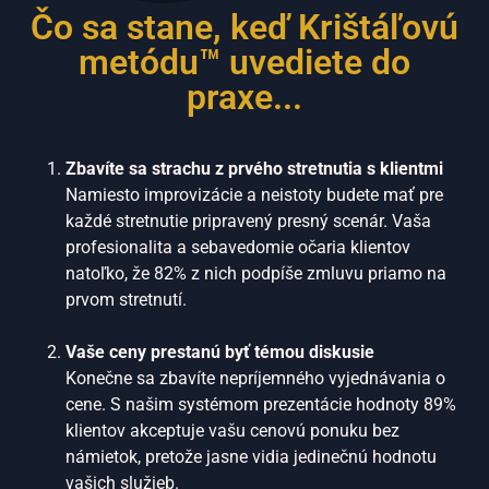
Čo sa stane, keď Krištáľovú
100M strategie
metódu™ uvediete do
praxe...
Zbavíte sa strachu z prvého stretnutia s klientmi
Namiesto improvizácie a neistoty budete mať pre
každé stretnutie pripravený presný scenár. Vaša
profesionalita a sebavedomie očaria klientov
natoľko, že 82% z nich podpíše zmluvu priamo na
prvom stretnutí.
Vaše ceny prestanú byť témou diskusie
Konečne sa zbavíte nepríjemného vyjednávania o
cene. S našim systémom prezentácie hodnoty 89%
klientov akceptuje vašu cenovú ponuku bez
námietok, pretože jasne vidia jedinečnú hodnotu
vašich služieb.