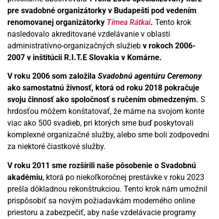
pre svadobné organizátorky v Budapešti pod vedením
renomovanej organizátorky
Tímea Rátkai
.
Tento krok
nasledovalo akreditované vzdelávanie v oblasti
administratívno-organizačných služieb
v rokoch 2006-
2007 v inštitúcii R.I.T.E Slovakia v Komárne.
V roku 2006 som založila
Svadobnú agentúru Ceremony
ako samostatnú živnosť, ktorá od roku 2018 pokračuje
svoju činnosť ako spoločnosť s ručením obmedzeným.
S
hrdosťou môžem konštatovať, že máme na svojom konte
viac ako 500 svadieb, pri ktorých sme buď poskytovali
komplexné organizačné služby, alebo sme boli zodpovední
za niektoré čiastkové služby.
V roku 2011 sme rozšírili naše pôsobenie o Svadobnú
akadémiu
, ktorá po niekoľkoročnej prestávke v roku 2023
prešla dôkladnou rekonštrukciou. Tento krok nám umožnil
prispôsobiť sa novým požiadavkám moderného online
priestoru a zabezpečiť, aby naše vzdelávacie programy