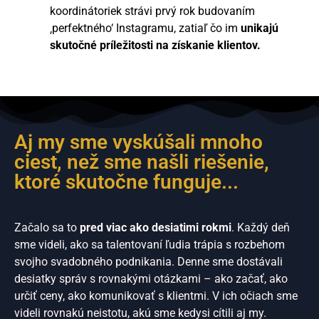
koordinátoriek strávi prvý rok budovaním
‚perfektného‘ Instagramu, zatiaľ čo im
unikajú
skutočné príležitosti na získanie klientov.
Aj my sme vyskúšali mnoho
100M strategie
ciest, než sme našli riešenie,
ktoré skutočne funguje...
Začalo sa to
pred viac ako desiatimi rokmi
. Každý deň
sme videli, ako sa talentovaní ľudia trápia s rozbehom
svojho svadobného podnikania. Denne sme dostávali
desiatky správ s rovnakými otázkami – ako začať, ako
určiť ceny, ako komunikovať s klientmi. V ich očiach sme
videli rovnakú neistotu, akú sme kedysi cítili aj my.