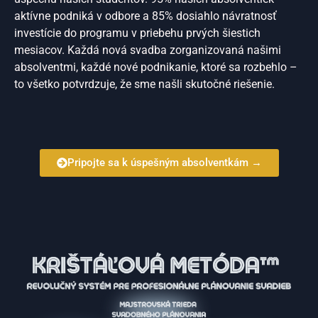
aktívne podniká v odbore a 85% dosiahlo návratnosť
investície do programu v priebehu prvých šiestich
mesiacov. Každá nová svadba zorganizovaná našimi
absolventmi, každé nové podnikanie, ktoré sa rozbehlo –
to všetko potvrdzuje, že sme našli skutočné riešenie.
Pripojte sa k úspešným absolventkám →