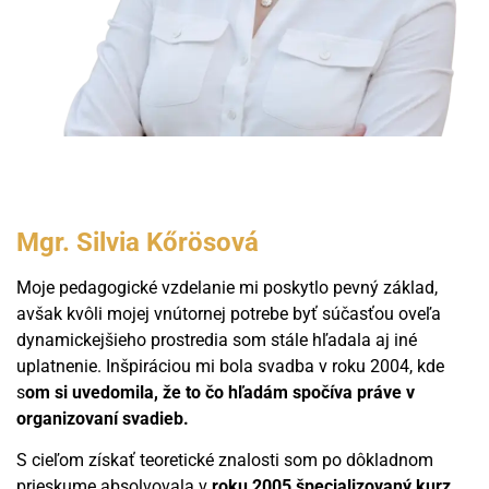
Mgr. Silvia Kőrösová
Moje pedagogické vzdelanie mi poskytlo pevný základ,
avšak kvôli mojej vnútornej potrebe byť súčasťou oveľa
dynamickejšieho prostredia som stále hľadala aj iné
uplatnenie. Inšpiráciou mi bola svadba v roku 2004, kde
s
om si uvedomila, že to čo hľadám spočíva práve v
organizovaní svadieb.
S cieľom získať teoretické znalosti som po dôkladnom
prieskume absolvovala v
roku 2005 špecializovaný kurz