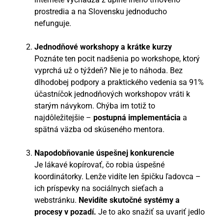
prostredia a na Slovensku jednoducho
nefunguje.
Jednodňové workshopy a krátke kurzy
Poznáte ten pocit nadšenia po workshope, ktorý
vyprchá už o týždeň? Nie je to náhoda. Bez
dlhodobej podpory a praktického vedenia sa 91%
účastníčok jednodňových workshopov vráti k
starým návykom. Chýba im totiž to
najdôležitejšie –
postupná implementácia
a
spätná väzba od skúseného mentora.
Napodobňovanie úspešnej konkurencie
Je lákavé kopírovať, čo robia úspešné
koordinátorky. Lenže vidíte len špičku ľadovca –
ich príspevky na sociálnych sieťach a
webstránku.
Nevidíte skutočné systémy a
procesy v pozadí.
Je to ako snažiť sa uvariť jedlo