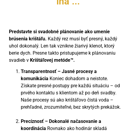
"iná"...
Predstavte si svadobné plánovanie ako umenie
brúsenia krištáľu.
Každý rez musí byť presný, každý
uhol dokonalý. Len tak vznikne žiarivý klenot, ktorý
berie dych. Presne takto pristupujeme k plánovaniu
svadieb v
Krištáľovej metóde™.
Transparentnosť – Jasné procesy a
komunikácia
Koniec dohadom a neistote.
Získate presné postupy pre každú situáciu – od
prvého kontaktu s klientom až po deň svadby.
Naše procesy sú ako krištáľovo čistá voda –
prehľadné, zrozumiteľné, bez skrytých prekážok.
Precíznosť – Dokonalé načasovanie a
koordinácia
Rovnako ako hodinár skladá