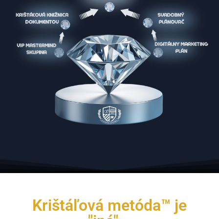
Krištáľová metóda™ je