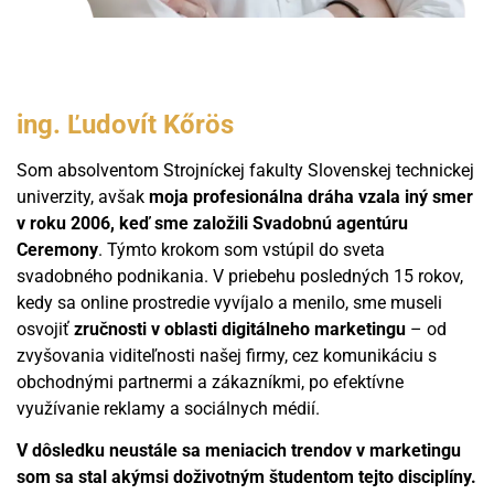
ing. Ľudovít Kőrös
Som absolventom Strojníckej fakulty Slovenskej technickej
univerzity, avšak
moja profesionálna dráha vzala iný smer
v roku 2006, keď sme založili Svadobnú agentúru
Ceremony
. Týmto krokom som vstúpil do sveta
svadobného podnikania. V priebehu posledných 15 rokov,
kedy sa online prostredie vyvíjalo a menilo, sme museli
osvojiť
zručnosti v oblasti digitálneho marketingu
– od
zvyšovania viditeľnosti našej firmy, cez komunikáciu s
obchodnými partnermi a zákazníkmi, po efektívne
využívanie reklamy a sociálnych médií.
V dôsledku neustále sa meniacich trendov v marketingu
som sa stal akýmsi doživotným študentom tejto disciplíny.